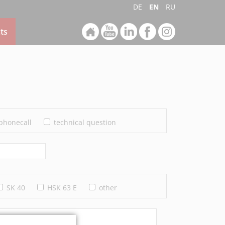
DE
EN
RU
ts
phonecall
technical question
SK 40
HSK 63 E
other