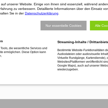
 auf unserer Website. Einige von ihnen sind essenziell, während ander
fahrung zu verbessern. Detaillierte Informationen über den Einsatz vo
alten Sie in der
Datenschutzerklärung
.
Which material do you want to 
Nur essentielle Cookies
Alle Coo
es
Streaming-Inhalte / Drittanbiet
Tools, die wesentliche Services und
Bestimmte Website-Funktionalitäten d
te ermöglichen. Diese Option kann
Audiodateien oder audiovisuelle Inhalte
n.
Virtuelle Rundgänge, Kartendienste), 
send form...
Websites/Plattformen veröffentlicht sin
Google Maps), auch auf unserer Webs
wiederzugeben.