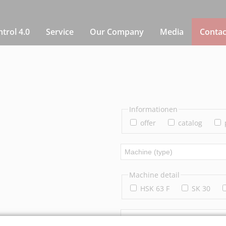
rol 4.0
Service
Our Company
Media
Contac
Informationen
offer
catalog
Machine detail
HSK 63 F
SK 30