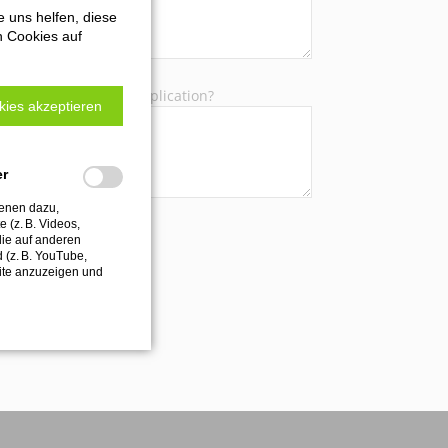
e uns helfen, diese
n Cookies auf
process with which application?
kies akzeptieren
er
ienen dazu,
 (z. B. Videos,
die auf anderen
d (z. B. YouTube,
ite anzuzeigen und