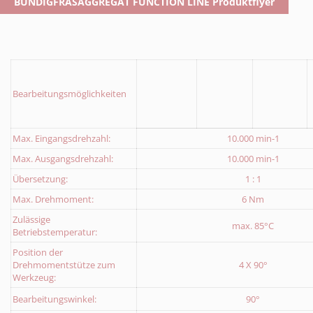
BÜNDIGFRÄSAGGREGAT FUNCTION LINE Produktflyer
Formular Abholservice
Download Rücklieferschein
Bearbeitungsmöglichkeiten
Max. Eingangsdrehzahl:
10.000 min-1
Max. Ausgangsdrehzahl:
10.000 min-1
Übersetzung:
1 : 1
Max. Drehmoment:
6 Nm
Zulässige
max. 85°C
Betriebstemperatur:
Position der
Drehmomentstütze zum
4 X 90°
Werkzeug:
Bearbeitungswinkel:
90°