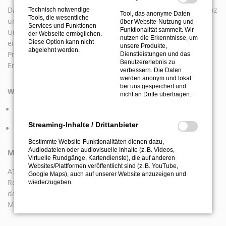
Das Bündigfräsaggregat bietet nicht nur eine höhere Effizienz
Technisch notwendige
Tool, das anonyme Daten
Tools, die wesentliche
und Präzision, sondern auch eine attraktive Kostenstruktur.
über Website-Nutzung und -
Services und Funktionen
Funktionalität sammelt. Wir
Unternehmen in der Holzverarbeitung profitieren somit von
der Webseite ermöglichen.
nutzen die Erkenntnisse, um
Diese Option kann nicht
einer fortschrittlichen Technologie, die sowohl die
unsere Produkte,
abgelehnt werden.
Produktionskosten senkt als auch die Qualität der
Dienstleistungen und das
Benutzererlebnis zu
Endprodukte steigert.
verbessern. Die Daten
werden anonym und lokal
bei uns gespeichert und
Werkzeuganbindungen
nicht an Dritte übertragen.
Werkzeugbefestigung 3x M4 auf Teilkreis Ø25,
Zentrierdurchmesser Ø19h5
Streaming-Inhalte / Drittanbieter
weitere Anbindungen auf Anfrage
Bestimmte Website-Funktionalitäten dienen dazu,
Audiodateien oder audiovisuelle Inhalte (z. B. Videos,
Maschinenanbindung:
Virtuelle Rundgänge, Kartendienste), die auf anderen
Websites/Plattformen veröffentlicht sind (z. B. YouTube,
ATEMAG Aggregate werden auf allen CNC Maschinen und
Google Maps), auch auf unserer Website anzuzeigen und
Robotersystemen eingesetzt. Die Maschinenanbindung wird
wiederzugeben.
dabei exakt auf die technischen Anforderungen der CNC
Maschine oder des Roboters abgestimmt.