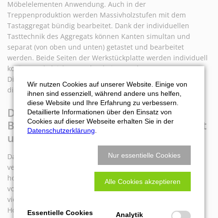
Möbelelementen Anwendung. Auch in der
Treppenproduktion werden Massivholzstufen mit dem
Tastaggregat bündig bearbeitet. Dank der individuellen
Tasttechnik des Aggregats können Kanten simultan und
separat (von oben und unten) getastet und bearbeitet
werden. Beide Seiten der Werkstückplatte werden individuell
kopiert und gleichen Unebenheiten und
Dickenschwankungen aus. Die Bearbeitungszeit wird durch
Wir nutzen Cookies auf unserer Website. Einige von
die beidseitige Bearbeitung zudem erheblich verkürzt.
ihnen sind essenziell, während andere uns helfen,
diese Website und Ihre Erfahrung zu verbessern.
Die Kantenbearbeitung mit dem
Detaillierte Informationen über den Einsatz von
Cookies auf dieser Webseite erhalten Sie in der
Bündigfräsaggregat ist kosteneffizient
Datenschutzerklärung
.
und flexibel
Nur essentielle Cookies
Das Aggregat ist in der Standardausführung mit einer
vertikalen Tastung ausgestattet. Optional ist auch eine
horizontale Tastung der Kante verfügbar, die einen Tastweg
Alle Cookies akzeptieren
von ±2 mm ermöglicht. Diese Flexibilität erlaubt eine
vielfältige Anwendung in verschiedenen Bereichen der
Holzbearbeitung.
Essentielle Cookies
Analytik