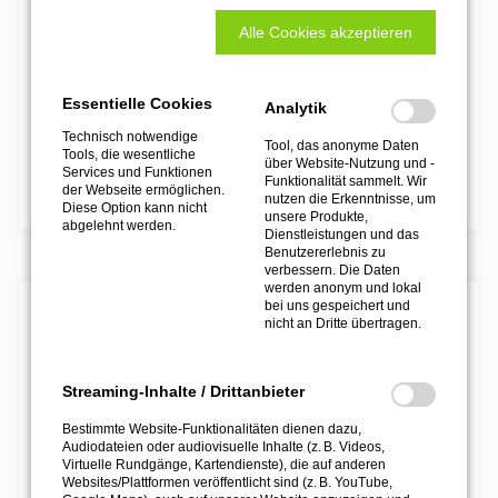
SOFT GRINDER FUNCTION LINE
Alle Cookies akzeptieren
Essentielle Cookies
Analytik
Technisch notwendige
Tool, das anonyme Daten
Tools, die wesentliche
über Website-Nutzung und -
Services und Funktionen
Funktionalität sammelt. Wir
der Webseite ermöglichen.
nutzen die Erkenntnisse, um
Diese Option kann nicht
unsere Produkte,
abgelehnt werden.
Dienstleistungen und das
Benutzererlebnis zu
verbessern. Die Daten
werden anonym und lokal
bei uns gespeichert und
Clamex Verbinder fräsen
nicht an Dritte übertragen.
Clamex Verbinder in die Fläche möglich aufgrund
geringer Störkontur
Streaming-Inhalte / Drittanbieter
Clamex Verbinder mit Standard-Aggregat
Bestimmte Website-Funktionalitäten dienen dazu,
Audiodateien oder audiovisuelle Inhalte (z. B. Videos,
Virtuelle Rundgänge, Kartendienste), die auf anderen
Websites/Plattformen veröffentlicht sind (z. B. YouTube,