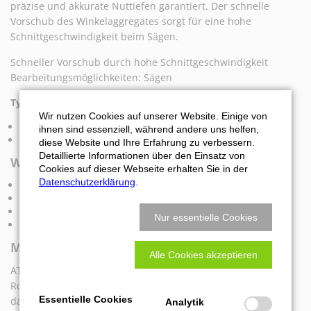
präzise und akkurate Nuttiefen garantiert. Der schnelle
Vorschub des Winkelaggregates sorgt für eine hohe
Schnittgeschwindigkeit beim Sägen.
Schneller Vorschub durch hohe Schnittgeschwindigkeit
Bearbeitungsmöglichkeiten: Sägen
Typische Anwendungsgebiete:
Wir nutzen Cookies auf unserer Website. Einige von
Türen:
Ziernuten aller Art
ihnen sind essenziell, während andere uns helfen,
Fassaden:
V-Nuten
diese Website und Ihre Erfahrung zu verbessern.
Detaillierte Informationen über den Einsatz von
Werkzeuganbindungen
Cookies auf dieser Webseite erhalten Sie in der
Datenschutzerklärung
.
ATlock
K2 Sägeflansch
modulare Schnittstelle
Nur essentielle Cookies
weitere Anbindungen auf Anfrage
Maschinenanbindung:
Alle Cookies akzeptieren
ATEMAG Aggregate werden auf allen CNC Maschinen und
Robotersystemen eingesetzt. Die Maschinenanbindung wird
Essentielle Cookies
dabei exakt auf die technischen Anforderungen der CNC
Analytik