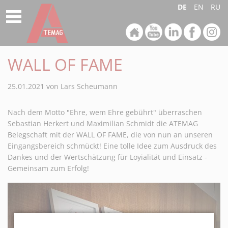
DE
EN
RU
Aggregate in Anwendungen
Aggregate-Sonderlösungen
Unternehmen
Produktfinder
Produkte
Kontakt
Service
Aggregatelösungen für Lamello Verbinder
Produktfinder
Merkliste
Küchen
Aggregate Neuentwicklung
Clamex P Profilnut auf der CNC Maschine
Instandhaltung Ihres Aggregates
Philosophie
Ansprechpartner
WALL OF FAME
Was ist ein Aggregat
Ersatzteile-Service
Virtueller Firmenrundgang
International
Aggregatelösungen für Lamello Verbinder
Möbel, Messebau, Innenausbau und Ladenbau
Lochbohrungen für Cabineo Verbinder auf der CNC Maschine
25.01.2021
von Lars Scheumann
Produktlinien
Treppenbau
Unterflurbearbeitung auf CNC Maschinen
Notfallservice
Karriere
Kontaktformular
Nach dem Motto "Ehre, wem Ehre gebührt" überraschen
Schnellwechselsystem
Türen- und Fensterbau
Festaggregate in CNC Maschinen
Reparaturservice
Messen
Formular Serviceanfrage
Sebastian Herkert und Maximilian Schmidt die ATEMAG
Belegschaft mit der WALL OF FAME, die von nun an unseren
Aggregate in Anwendungen
Oberflächen & Kantenbearbeitung
Abholservice
Formular Abholservice
Eingangsbereich schmückt! Eine tolle Idee zum Ausdruck des
Dankes und der Wertschätzung für Loyialität und Einsatz -
Aggregate in 5-Achs-Maschinen
Holzbau
Maschinenanbindung
Anfahrt
Gemeinsam zum Erfolg!
Tastaggregate
Akustikelemente
Umrüstung mit Control 4.0
Aggregate-Sonderlösungen
Formular Serviceanfrage
Automobil Luftfahrt, Raumfahrt und Schienenverkehr