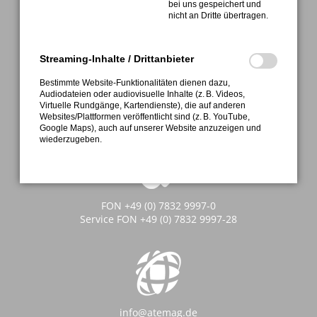
bei uns gespeichert und
nicht an Dritte übertragen.
Streaming-Inhalte / Drittanbieter
Bestimmte Website-Funktionalitäten dienen dazu,
ATEMAG
Audiodateien oder audiovisuelle Inhalte (z. B. Videos,
Aggregatetechnologie und Manufaktur AG
Virtuelle Rundgänge, Kartendienste), die auf anderen
Mühlenmatten 2 • D-77716 Hofstetten
Websites/Plattformen veröffentlicht sind (z. B. YouTube,
Google Maps), auch auf unserer Website anzuzeigen und
wiederzugeben.
FON +49 (0) 7832 9997-0
Service FON +49 (0) 7832 9997-28
info@atemag.de