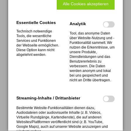
Alle Cookies akzeptieren
Formular Abholservice
Download Rücklieferschein
Essentielle Cookies
Analytik
Technisch notwendige
ATEMAG
Tool, das anonyme Daten
Tools, die wesentliche
über Website-Nutzung und -
Aggregatetechnologie und Manufaktur AG
Services und Funktionen
Funktionalität sammelt. Wir
Mühlenmatten 2 • D-77716 Hofstetten
der Webseite ermöglichen.
nutzen die Erkenntnisse, um
Diese Option kann nicht
unsere Produkte,
abgelehnt werden.
Dienstleistungen und das
Benutzererlebnis zu
verbessern. Die Daten
werden anonym und lokal
bei uns gespeichert und
nicht an Dritte übertragen.
FON +49 (0) 7832 9997-0
Service FON +49 (0) 7832 9997-28
Streaming-Inhalte / Drittanbieter
Bestimmte Website-Funktionalitäten dienen dazu,
Audiodateien oder audiovisuelle Inhalte (z. B. Videos,
Virtuelle Rundgänge, Kartendienste), die auf anderen
Websites/Plattformen veröffentlicht sind (z. B. YouTube,
info@atemag.de
Google Maps), auch auf unserer Website anzuzeigen und