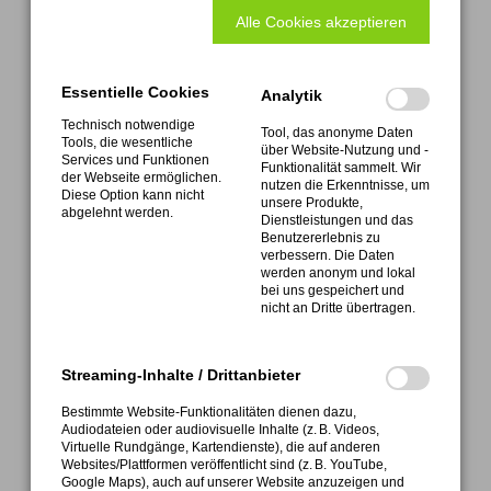
Alle Cookies akzeptieren
Formular Abholservice
Download Rücklieferschein
Essentielle Cookies
Analytik
Technisch notwendige
Tool, das anonyme Daten
Tools, die wesentliche
über Website-Nutzung und -
Services und Funktionen
ATEMAG
Funktionalität sammelt. Wir
der Webseite ermöglichen.
Aggregatetechnologie und Manufaktur AG
nutzen die Erkenntnisse, um
Diese Option kann nicht
unsere Produkte,
Mühlenmatten 2 • D-77716 Hofstetten
abgelehnt werden.
Dienstleistungen und das
Benutzererlebnis zu
verbessern. Die Daten
werden anonym und lokal
bei uns gespeichert und
nicht an Dritte übertragen.
FON +49 (0) 7832 9997-0
Service FON +49 (0) 7832 9997-28
Streaming-Inhalte / Drittanbieter
Bestimmte Website-Funktionalitäten dienen dazu,
Audiodateien oder audiovisuelle Inhalte (z. B. Videos,
Virtuelle Rundgänge, Kartendienste), die auf anderen
Websites/Plattformen veröffentlicht sind (z. B. YouTube,
Google Maps), auch auf unserer Website anzuzeigen und