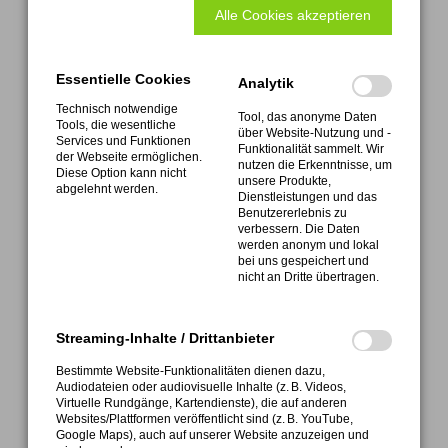
Alle Cookies akzeptieren
Formular Abholservice
Download Rücklieferschein
Essentielle Cookies
Analytik
Technisch notwendige
Tool, das anonyme Daten
Tools, die wesentliche
ATEMAG
über Website-Nutzung und -
Services und Funktionen
Aggregatetechnologie und Manufaktur AG
Funktionalität sammelt. Wir
der Webseite ermöglichen.
Mühlenmatten 2 • D-77716 Hofstetten
nutzen die Erkenntnisse, um
Diese Option kann nicht
unsere Produkte,
abgelehnt werden.
Dienstleistungen und das
Benutzererlebnis zu
verbessern. Die Daten
werden anonym und lokal
bei uns gespeichert und
nicht an Dritte übertragen.
FON +49 (0) 7832 9997-0
Service FON +49 (0) 7832 9997-28
Streaming-Inhalte / Drittanbieter
Bestimmte Website-Funktionalitäten dienen dazu,
Audiodateien oder audiovisuelle Inhalte (z. B. Videos,
Virtuelle Rundgänge, Kartendienste), die auf anderen
Websites/Plattformen veröffentlicht sind (z. B. YouTube,
Google Maps), auch auf unserer Website anzuzeigen und
info@atemag.de