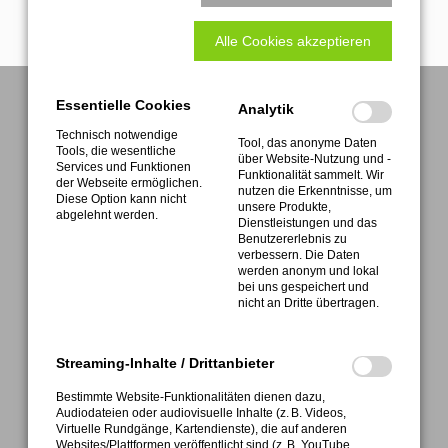
Formular Abholservice
Alle Cookies akzeptieren
Download Rücklieferschein
Essentielle Cookies
Analytik
Technisch notwendige
Tool, das anonyme Daten
Tools, die wesentliche
über Website-Nutzung und -
Services und Funktionen
Funktionalität sammelt. Wir
der Webseite ermöglichen.
nutzen die Erkenntnisse, um
Diese Option kann nicht
unsere Produkte,
abgelehnt werden.
Dienstleistungen und das
ATEMAG
Benutzererlebnis zu
Aggregatetechnologie und Manufaktur AG
verbessern. Die Daten
werden anonym und lokal
Mühlenmatten 2 • D-77716 Hofstetten
bei uns gespeichert und
nicht an Dritte übertragen.
Streaming-Inhalte / Drittanbieter
Bestimmte Website-Funktionalitäten dienen dazu,
FON +49 (0) 7832 9997-0
Audiodateien oder audiovisuelle Inhalte (z. B. Videos,
Service FON +49 (0) 7832 9997-28
Virtuelle Rundgänge, Kartendienste), die auf anderen
Websites/Plattformen veröffentlicht sind (z. B. YouTube,