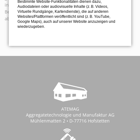
Bestimmte Website-Funktionalitäten dienen dazu,
in der Ebene in alle Richtungen rechtwinklig zur
Audiodateien oder audiovisuelle Inhalte (z. B. Videos,
Bearbeitungs­achse realisiert, sodass die Kontur fehlerfrei
Virtuelle Rundgänge, Kartendienste), die auf anderen
Websites/Plattformen veröffentlicht sind (z. B. YouTube,
abgetastet und de­finiert mit einem Fräser bearbeitet wird.
Google Maps), auch auf unserer Website anzuzeigen und
wiederzugeben.
2023_03_HK_Soft Touch 360.pdf
(625,1 KiB)
ATEMAG
Aggregatetechnologie und Manufaktur AG
Mühlenmatten 2 • D-77716 Hofstetten