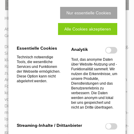
Nur essentielle Cookies
HK - Ausgabe 03/2023
Atemag: Tastaggregat mit „schwimmend" gelagerter Spindel
Alle Cookies akzeptieren
Getastet in allen Richtungen
Die Anwendungsbereiche eines Tastaggregates sind viel­fältig.
Essentielle Cookies
Analytik
Sie reichen von Fräsen von V-Nuten oder Ziernuten über
Technisch notwendige
klassische Kantenbearbeitungen wie Konturen- und
Tool, das anonyme Daten
Tools, die wesentliche
über Website-Nutzung und -
Radienfräsungen und Bohren mit definierter Tiefe bis hin
Services und Funktionen
Funktionalität sammelt. Wir
der Webseite ermöglichen.
zum Fräsen von Aussparungen wie beispielsweise für
nutzen die Erkenntnisse, um
Diese Option kann nicht
unsere Produkte,
Arbeitsplat­ten. Ist etwa die Bearbeitung von geschwungenen
abgelehnt werden.
Dienstleistungen und das
Formteilen auf 5-Achs-Anlagen oder Robotorsystemen nötig,
Benutzererlebnis zu
kommt das Tastaggregat „Soft Touch 360 Grad Function Line"
verbessern. Die Daten
werden anonym und lokal
von Ate­mag in die engere Wahl.
bei uns gespeichert und
Die technische Finesse dieses Aggregats ist die „schwim­
nicht an Dritte übertragen.
mend" gelagerte Werkzeugspindel. Diese erlaubt eine stufen­
lose Tastung von 360 Grad um die Spindel und kann Kontur­
schwankungen von bis zu± 5 mm ausgleichen. Das Tastaggre­
Streaming-Inhalte / Drittanbieter
gat bewegt sich in der Ebene völlig frei und die Tastung wird