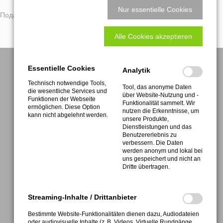
Nur essentielle Cookies
Aerospace Industry
Mono Function Line ru
SOFT TOUCH 360° FUNCTION LINE ru
Подайте заявку сейчас!
Alle Cookies akzeptieren
Automotive Industry
Mono Ultra Line ru
SOFT TOUCH COMPACT ru
Quattro Function Line ru
SOFT TOUCH COMPACT PRO ru
Essentielle Cookies
Analytik
Technisch notwendige Tools,
Soft Touch One Function Line ru
Trio 3x120° ru
Tool, das anonyme Daten
die wesentliche Services und
über Website-Nutzung und -
Funktionen der Webseite
Funktionalität sammelt. Wir
ermöglichen. Diese Option
Soft Touch Pro Function Line ru
Zargenaggregat ru
nutzen die Erkenntnisse, um
kann nicht abgelehnt werden.
unsere Produkte,
Dienstleistungen und das
ATEMAG
Benutzererlebnis zu
Sotto Function Line ru
Vario Smart Line ru
Aggregatetechnologie und Manufaktur AG
verbessern. Die Daten
Mühlenmatten 2 • D-77716 Hofstetten
werden anonym und lokal bei
uns gespeichert und nicht an
Vario Viso Function Line ru
Dritte übertragen.
Vario Viso Ultra Line ru
Streaming-Inhalte / Drittanbieter
Verti Function Line ru
Bestimmte Website-Funktionalitäten dienen dazu, Audiodateien
FON +49 (0) 7832 9997-0
oder audiovisuelle Inhalte (z. B. Videos, Virtuelle Rundgänge,