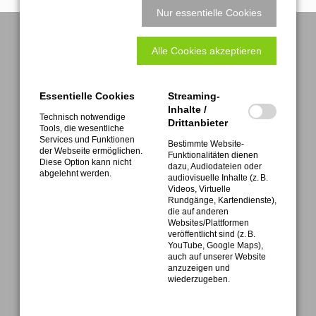
Nur essentielle Cookies
Download Return delivery note
Alle Cookies akzeptieren
Essentielle Cookies
Streaming-
Inhalte /
Technisch notwendige
Drittanbieter
Tools, die wesentliche
ATEMAG
Services und Funktionen
Aggregatetechnologie und Manufaktur AG
Bestimmte Website-
der Webseite ermöglichen.
Funktionalitäten dienen
Mühlenmatten 2 • D-77716 Hofstetten
Diese Option kann nicht
dazu, Audiodateien oder
abgelehnt werden.
audiovisuelle Inhalte (z. B.
Videos, Virtuelle
Rundgänge, Kartendienste),
die auf anderen
Websites/Plattformen
veröffentlicht sind (z. B.
YouTube, Google Maps),
FON +49 (0) 7832 9997-0
auch auf unserer Website
Service FON +49 (0) 7832 9997-28
anzuzeigen und
wiederzugeben.