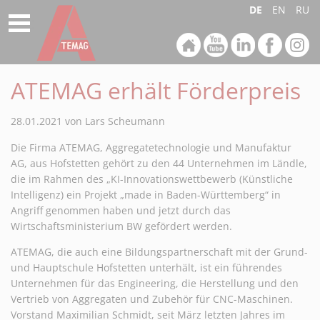
DE
EN
RU
Aggregate in Anwendungen
Aggregate-Sonderlösungen
Unternehmen
Produktfinder
Produkte
Kontakt
Service
Aggregatelösungen für Lamello Verbinder
Produktfinder
Merkliste
Küchen
Aggregate Neuentwicklung
Clamex P Profilnut auf der CNC Maschine
Instandhaltung Ihres Aggregates
Philosophie
Ansprechpartner
ATEMAG erhält Förderpreis
Was ist ein Aggregat
Ersatzteile-Service
Virtueller Firmenrundgang
International
Aggregatelösungen für Lamello Verbinder
Möbel, Messebau, Innenausbau und Ladenbau
Lochbohrungen für Cabineo Verbinder auf der CNC Maschine
28.01.2021
von Lars Scheumann
Produktlinien
Treppenbau
Unterflurbearbeitung auf CNC Maschinen
Notfallservice
Karriere
Kontaktformular
Die Firma ATEMAG, Aggregatetechnologie und Manufaktur
Schnellwechselsystem
Türen- und Fensterbau
Festaggregate in CNC Maschinen
Reparaturservice
Messen
Formular Serviceanfrage
AG, aus Hofstetten gehört zu den 44 Unternehmen im Ländle,
die im Rahmen des „KI-Innovationswettbewerb (Künstliche
Intelligenz) ein Projekt „made in Baden-Württemberg“ in
Aggregate in Anwendungen
Oberflächen & Kantenbearbeitung
Abholservice
Formular Abholservice
Angriff genommen haben und jetzt durch das
Wirtschaftsministerium BW gefördert werden.
Aggregate in 5-Achs-Maschinen
Holzbau
Maschinenanbindung
Anfahrt
ATEMAG, die auch eine Bildungspartnerschaft mit der Grund-
Tastaggregate
Akustikelemente
Umrüstung mit Control 4.0
und Hauptschule Hofstetten unterhält, ist ein führendes
Unternehmen für das Engineering, die Herstellung und den
Vertrieb von Aggregaten und Zubehör für CNC-Maschinen.
Aggregate-Sonderlösungen
Formular Serviceanfrage
Automobil Luftfahrt, Raumfahrt und Schienenverkehr
Vorstand Maximilian Schmidt, seit März letzten Jahres im