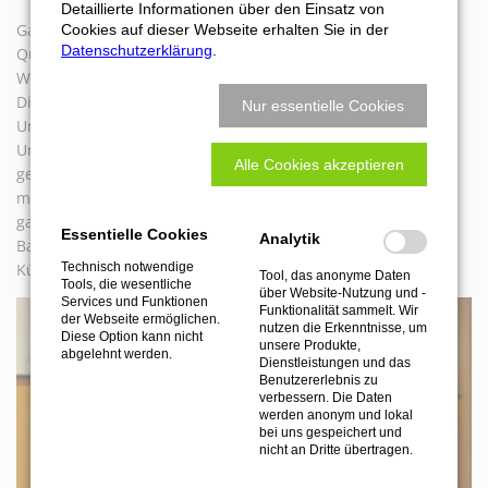
Detaillierte Informationen über den Einsatz von
Ganz nebenbei: ATEMAG schreibt sich eine sehr hohe
Cookies auf dieser Webseite erhalten Sie in der
Datenschutzerklärung
.
Qualität auf die Fahne, denn Spindeln und Getriebe der
Werkzeuge müssen hundertstellgenau eingepasst werden.
Die Werkzeuge, die mit Drehzahlen bis zu 25.000
Nur essentielle Cookies
Umdrehungen pro Minute arbeiten, werden, bevor sie das
Unternehmen verlassen, in den eigenen Prüfständen
Alle Cookies akzeptieren
getestet. Maximilian Schmidt schätzt sich glücklich, dass er
mit seinem kleinen Unternehmen entwicklungstechnisch
ganz vorne dabei ist und sich mit den 44 Unternehmen von
Essentielle Cookies
Analytik
Baden-Württemberg beim Innovationswettbewerb um
Künstliche Intelligenz messen darf.
Technisch notwendige
Tool, das anonyme Daten
Tools, die wesentliche
über Website-Nutzung und -
Services und Funktionen
Funktionalität sammelt. Wir
der Webseite ermöglichen.
nutzen die Erkenntnisse, um
Diese Option kann nicht
unsere Produkte,
abgelehnt werden.
Dienstleistungen und das
Benutzererlebnis zu
verbessern. Die Daten
werden anonym und lokal
bei uns gespeichert und
nicht an Dritte übertragen.