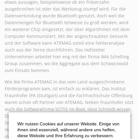
etwas aussagen, beispielsweise ob ein Fräserzahn
ausgebrochen ist oder das Werkzeug stumpf wird. Für die
Datenverbindung wurde Bluetooth genutzt, doch weil die
Datenmengen für Bluetooth teilweise zu groß werden, wird
ein weiterer Chip eingesetzt, der über Algorithmen mit dem
Computer kommuniziert. Mit der angeschraubten Sensorik
und der Software kann ATEMAG somit eine Fehleranalyse
auch aus der Ferne durchführen. Das Hofstetter
Unternehmen arbeitet hier eng mit der Firma IMA Schelling
Group zusammen, wo die Aggregate aus dem Schwarzwald
zum Einsatz kommen.
Wie die Firma ATEMAG in das vom Land ausgeschriebene
Förderprogramm kam, ist einfach zu erklären. Das Institut
Fraunhofer IPA (Stuttgart) und die Fachhochschule Offenburg
waren schon oft Partner von ATEMAG. Neben Fraunhofer sitzt
auch die SoftwareFirma SCITIS im Boot, lässt Schmidt wissen.
Das angemeldete Projekt nennt sich „VISKI“, was für virtuelle
Sensorik für smarte Prozessüberwachung am Beispiel der
Wir nutzen Cookies auf unserer Website. Einige von
Holzzerspanung steht. Im Fokus steht dabei ein kleiner Chip
ihnen sind essenziell, während andere uns helfen,
diese Website und Ihre Erfahrung zu verbessern.
mit der entsprechenden Softwareausstattung.